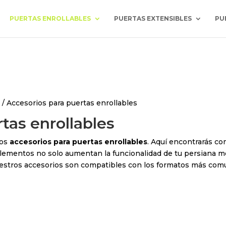
el 10 al 23 de agosto, ambos incluidos, se enviarán a part
PUERTAS ENROLLABLES
PUERTAS EXTENSIBLES
PU
Gracias por vuestra comprensión.
s
/ Accesorios para puertas enrollables
tas enrollables
ros
accesorios para puertas enrollables
. Aquí encontrarás c
 elementos no solo aumentan la funcionalidad de tu persiana me
nuestros accesorios son compatibles con los formatos más com