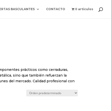
ir del 24 de agosto por motivo de vacaciones.
ERTAS BASCULANTES
CONTACTO
0 artículos
omponentes prácticos como cerraduras,
tálica, sino que también refuerzan la
unes del mercado. Calidad profesional con