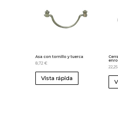
Asa con tornillo y tuerca
Cerr
enro
8,72
€
22,2
Vista rápida
V