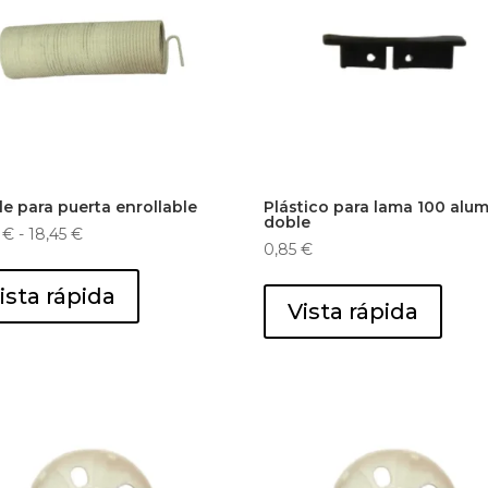
le para puerta enrollable
Plástico para lama 100 alum
doble
Rango
5
€
-
18,45
€
0,85
€
de
precios:
ista rápida
desde
Vista rápida
14,95 €
hasta
18,45 €