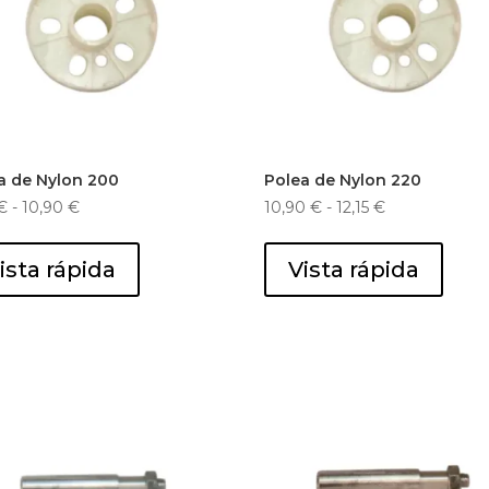
a de Nylon 200
Polea de Nylon 220
Rango
Rango
€
-
10,90
€
10,90
€
-
12,15
€
de
de
precios:
precios:
ista rápida
Vista rápida
desde
desde
9,95 €
10,90 €
hasta
hasta
10,90 €
12,15 €