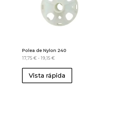
Polea de Nylon 240
Rango
17,75
€
-
19,15
€
de
precios:
Vista rápida
desde
17,75 €
hasta
19,15 €