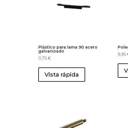
Plástico para lama 90 acero
Pole
galvanizado
9,95
0,75
€
V
Vista rápida