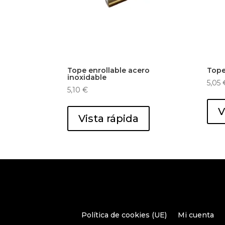
Tope enrollable acero
Tope
inoxidable
5,05
5,10
€
V
Vista rápida
Política de cookies (UE)
Mi cuenta