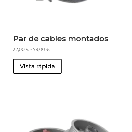
Par de cables montados
Rango
32,00
€
-
79,00
€
de
precios:
Vista rápida
desde
32,00 €
hasta
79,00 €