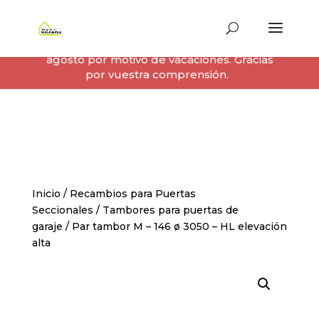
Los pedidos realizados durante el
periodo del 10 al 23 de agosto, ambos
incluidos, se enviarán a partir del 24 de
agosto por motivo de vacaciones. Gracias
por vuestra comprensión.
Inicio
/
Recambios para Puertas
Seccionales
/
Tambores para puertas de
garaje
/ Par tambor M – 146 ø 3050 – HL elevación
alta